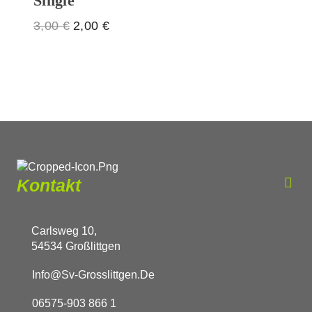
Single
Ursprünglicher
Aktueller
3,00
€
2,00
€
Preis
Preis
war:
ist:
3,00 €
2,00 €.
Kontakt
Carlsweg 10,
54534 Großlittgen
Info@sv-Grosslittgen.de
06575-903 866 1