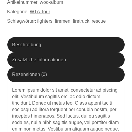
Artikelnummer:
woo-album
Kategorie:
WTA Tour
Schlagwörter:
fighters
,
firemen
,
firetruck
,
rescue
Beschreibung
Zusätzliche Informationen
Rezensionen (0)
Lorem ipsum dolor sit amet, consectetur adipiscing
elit. Vestibulum sagittis orci ac odio dictum
tincidunt. Donec ut metus leo. Class aptent taciti
sociosqu ad litora torquent per conubia nostra, per
inceptos himenaeos. Sed luctus, dui eu sagittis
sodales, nulla nibh sagittis augue, vel porttitor diam
enim non metus. Vestibulum aliquam augue neque.