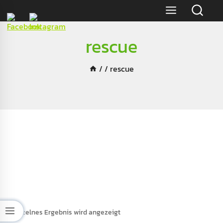
Skip
to
content
rescue
/
/
rescue
Einzelnes Ergebnis wird angezeigt