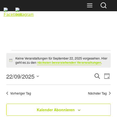
Skip
to
content
Veranstaltungen
Keine Veranstaltungen für September 22, 2025 vorgesehen. Hier
für
Hinweis
geht es zu den
nächsten bevorstehenden Veranstaltungen
.
September
Veransta
Veran
22/09/2025
Suche
Tag
Ansic
22,
Suche
Datum
Navig
und
wählen.
2025
Vorheriger Tag
Nächster Tag
Ansichten
Navigatio
Kalender Abonnieren