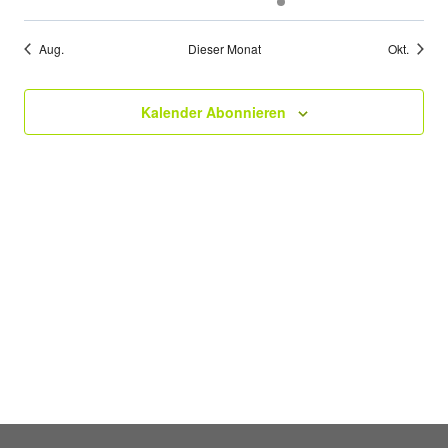
Veranstaltungen
Veranstaltungen
Veranstaltungen
Veranstaltungen
Veranstaltung
Veranstaltungen
Veranst
Aug.
Dieser Monat
Okt.
Kalender Abonnieren