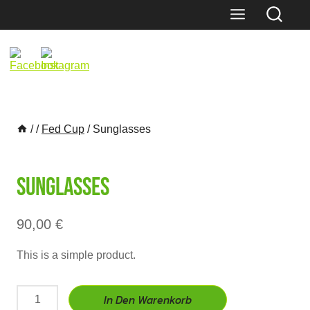
Skip
to
content
/
/
Fed Cup
/
Sunglasses
Sunglasses
90,00
€
This is a simple product.
Sunglasses
In Den Warenkorb
Menge