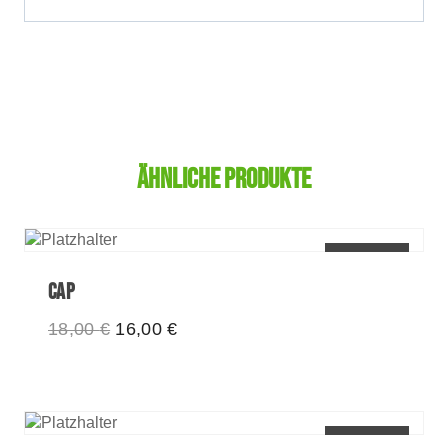
Ähnliche Produkte
Angebot!
Cap
Ursprünglicher
Aktueller
18,00
€
16,00
€
Preis
Preis
war:
ist:
18,00 €
16,00 €.
Angebot!