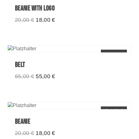
Beanie With Logo
Ursprünglicher
Aktueller
20,00
€
18,00
€
Preis
Preis
war:
ist:
20,00 €
18,00 €.
Angebot!
Belt
Ursprünglicher
Aktueller
65,00
€
55,00
€
Preis
Preis
war:
ist:
65,00 €
55,00 €.
Angebot!
Beanie
Ursprünglicher
Aktueller
20,00
€
18,00
€