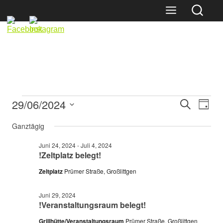
Skip
to
content
Veranstaltungen
Veranst
Vera
29/06/2024
Suche
Tag
Ansi
Suche
für
Datum
Navi
Ganztägig
und
wählen.
Juni
Ansicht
Juni 24, 2024
-
Juli 4, 2024
29,
!Zeltplatz belegt!
Navigat
2024
Zeltplatz
Prümer Straße, Großlittgen
Juni 29, 2024
!Veranstaltungsraum belegt!
Grillhütte/Veranstaltungsraum
Prümer Straße, Großlittgen