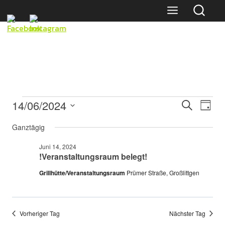
Skip
to
content
Veranstaltungen
Veransta
Veran
14/06/2024
Suche
Tag
Ansic
Suche
Datum
für
Navig
Ganztägig
wählen.
und
Juni
Ansichten
Juni 14, 2024
14,
!Veranstaltungsraum belegt!
Navigatio
2024
Grillhütte/Veranstaltungsraum
Prümer Straße, Großlittgen
Vorheriger Tag
Nächster Tag