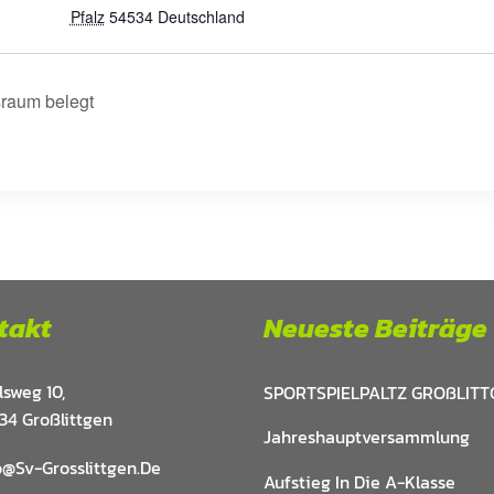
Pfalz
54534
Deutschland
raum belegt
takt
Neueste Beiträge
lsweg 10,
SPORTSPIELPALTZ GROßLITT
34 Großlittgen
Jahreshauptversammlung
o@sv-Grosslittgen.de
Aufstieg In Die A-Klasse