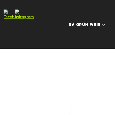
Skip
to
content
SV GRÜN WEIß